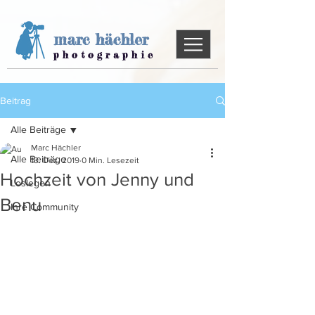
marc
hächler
p h o t o g r a p h i e
Beitrag
Alle Beiträge
Marc Hächler
Alle Beiträge
13. Dez. 2019
0 Min. Lesezeit
Hochzeit von Jenny und
Loslegen
Benu
Ihre Community